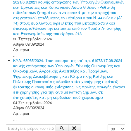
2021/6.8.2021 κοινής απόφασης των Υπουργών Οικονομικών
και Εργασίας και Κοινωνικών Ασφαλίσεων «Ρύθμιση
ειδικότερων ζητημάτων αναφορικά με την παροχή του
στεγαστικού επιδόματος του άρθρου 3 του Ν. 4472/2017 (Α΄
74) στους ευάλωτους οφειλέτες που μεταβίβασαν και
επαναμισθώνουν την κατοικία από τον Φορέα Απόκτησης
και Επαναμίσθωσης του άρθρου 218
30 Σεπτεμβρίου 2024
Αθήνα 09/09/2024
Αρ. πρωτ.:
...
ΚΥΑ. 65065/2024. Τροποποίηση της υπ΄ αρ. 61973/17.08.2024
κοινής απόφασης των Υπουργών Εθνικής Οικονομίας και
Οικονομικών, Αγροτικής Ανάπτυξης και Τροφίμων,
Ψηφιακής Διακυβέρνησης και Κλιματικής Κρίσης και
Πολιτικής Προστασίας «Διαδικασία χορήγησης εφάπαξ
έκτακτης οικονομικής ενίσχυσης, ως πρώτης αρωγής έναντι
επιχορήγησης για την αντιμετώπιση ζημιών, σε
επιχειρήσεις και μη κερδοσκοπικού χαρακτήρα
04 Σεπτεμβρίου 2024
Αθήνα 03/09/2024
Αρ. πρωτ.:
...
Εισάγετε μέρος του τίτλου.
Εμφάνιση #