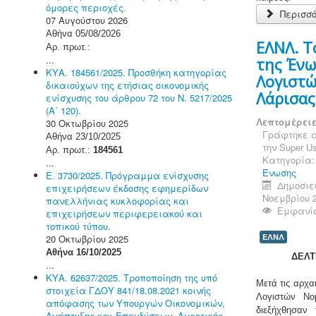
όμορες περιοχές.
Περισσό
07 Αυγούστου 2026
Αθήνα 05/08/2026
ΕΛΝΛ. Τ
Αρ. πρωτ.:
...
της Έν
ΚΥΑ. 184561/2025. Προσθήκη κατηγορίας
Λογιστ
δικαιούχων της ετήσιας οικονομικής
Λάρισας
ενίσχυσης του άρθρου 72 του Ν. 5217/2025
(Α΄ 120).
Λεπτομέρει
30 Οκτωβρίου 2025
Γράφτηκε α
Αθήνα 23/10/2025
την
Super Us
Αρ. πρωτ.:
184561
Κατηγορία
...
Ένωσης
Ε. 3730/2025. Πρόγραμμα ενίσχυσης
Δημοσιεύ
επιχειρήσεων έκδοσης εφημερίδων
Νοεμβρίου 
πανελλήνιας κυκλοφορίας και
Εμφανίσ
επιχειρήσεων περιφερειακού και
τοπικού τύπου.
ΕΛΝΛ
20 Οκτωβρίου 2025
Αθήνα 16/10/2025
ΔΕΛΤ
...
ΚΥΑ. 62637/2025. Τροποποίηση της υπό
Μετά τις αρχα
στοιχεία ΓΔΟΥ 841/18.08.2021 κοινής
Λογιστών Νο
απόφασης των Υπουργών Οικονομικών,
διεξήχθησαν
Ανάπτυξης και Επενδύσεων, Αγροτικής