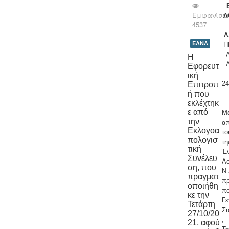
Εμφανίσει
Λ
4537
Λ
ΕΛΝΛ
Π
Η
Εφορευτ
ική
2
Επιτροπ
ή που
εκλέχτηκ
ε από
Μ
την
α
Εκλογοα
τ
πολογισ
τη
τική
Έ
Συνέλευ
Λ
ση, που
Ν.
πραγματ
π
οποιήθη
πο
κε την
Γε
Τετάρτη
Σ
27/10/20
,
21
, αφού