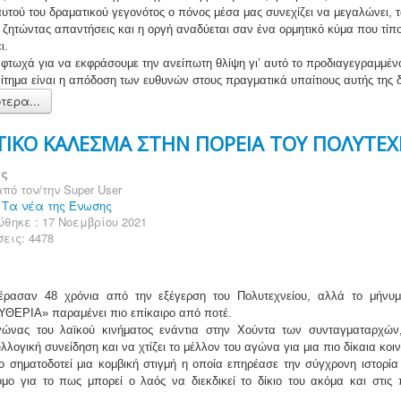
υτού του δραματικού γεγονότος ο πόνος μέσα μας συνεχίζει να μεγαλώνει, 
 ζητώντας απαντήσεις και η οργή αναδύεται σαν ένα ορμητικό κύμα που τίπ
ι.
ι φτωχά για να εκφράσουμε την ανείπωτη θλίψη γι’ αυτό το προδιαγεγραμμέν
ίτημα είναι η απόδοση των ευθυνών στους πραγματικά υπαίτιους αυτής της 
τερα...
ΤΙΚΟ ΚΑΛΕΣΜΑ ΣΤΗΝ ΠΟΡΕΙΑ ΤΟΥ ΠΟΛΥΤΕΧ
ες
πό τον/την
Super User
:
Τα νέα της Ένωσης
θηκε : 17 Νοεμβρίου 2021
εις: 4478
έρασαν 48 χρόνια από την εξέγερση του Πολυτεχνείου, αλλά το μήνυ
ΘΕΡΙΑ» παραμένει πιο επίκαιρο από ποτέ.
ώνας του λαϊκού κινήματος ενάντια στην Χούντα των συνταγματαρχών,
λλογική συνείδηση και να χτίζει το μέλλον του αγώνα για μια πιο δίκαια κοι
ο σηματοδοτεί μια κομβική στιγμή η οποία επηρέασε την σύγχρονη ιστορία
όμο για το πως μπορεί ο λαός να διεκδικεί το δίκιο του ακόμα και στις 