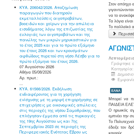
Στον απόηχο α
ΚΥΑ. 206042/2026. Αποζημίωση
γιγαντώνονται
παραγωγών που διατηρούν
να το ανακόψε
εκμεταλλεύσεις αιγοπροβάτων,
Τα λόγια είνα
βοοειδών και χοίρων για την απώλεια
Το παλλαϊκό α
εισοδήματος λόγω της επιζωοτίας της
Περισσό
ευλογιάς των αιγοπροβάτων και της
πανώλης των μικρών μηρυκαστικών για
το έτος 2025 και για το πρώτο εξάμηνο
ΑΓΩΝΙΣ
του έτους 2026 και των κρουσμάτων
αφθώδους πυρετού στη νήσο Λέσβο για το
Λεπτομέρει
πρώτο εξάμηνο του έτους 2026.
Γράφτηκε α
07 Αυγούστου 2026
Κατηγορία
Αθήνα 05/08/2026
Δημοσιεύ
Αρ. πρωτ.:
Εμφανίσ
...
ΚΥΑ. 61566/2026. Εκδήλωση
ΕΛΝΛ
ενδιαφέροντος για τη χορήγηση
ενίσχυσης με τη μορφή επιχορήγησης σε
Μπορεί να π
επιχειρήσεις με οικονομικές απώλειες
ΠΑΙΔΕΙΑ ΕΛΕΥ
στις περιοχές της νήσου Σαμοθράκης, που
Ο ηρωικός αγ
επλήγησαν έμμεσα από τις πυρκαγιές
εμπνέει την συ
της 19ης Αυγούστου ως και 7ης
Το Πολυτεχνεί
Σεπτεμβρίου 2023 σε περιοχές της
έδειξε τον δρ
Περιφερειακής Ενότητας Έβρου ως
καιρούς.