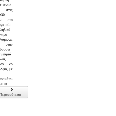
ετάρτη
/10/202
, στις
:30
μ
., στο
ργατοϋπ
ληλικό
ντρο
Λάρισας
 στην
ίθουσα
υνεδριά
εων,
τον 2ο
ροφο
, με
αρακάτω
ματα:
Περισσότερα...