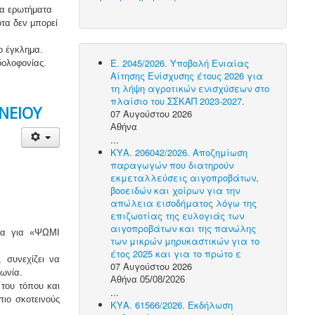
τα ερωτήματα
οτα δεν μπορεί
ο έγκλημα.
Ε. 2045/2026. Υποβολή Ενιαίας
δολοφονίας.
Αίτησης Ενίσχυσης έτους 2026 για
τη λήψη αγροτικών ενισχύσεων στο
πλαίσιο του ΣΣΚΑΠ 2023-2027.
ΝΕΙΟΥ
07 Αυγούστου 2026
Αθήνα
...
ΚΥΑ. 206042/2026. Αποζημίωση
παραγωγών που διατηρούν
εκμεταλλεύσεις αιγοπροβάτων,
βοοειδών και χοίρων για την
απώλεια εισοδήματος λόγω της
επιζωοτίας της ευλογιάς των
αιγοπροβάτων και της πανώλης
μα για «ΨΩΜΙ
των μικρών μηρυκαστικών για το
έτος 2025 και για το πρώτο ε
 συνεχίζει να
07 Αυγούστου 2026
νωνία.
Αθήνα 05/08/2026
 του τόπου και
...
πιο σκοτεινούς
ΚΥΑ. 61566/2026. Εκδήλωση