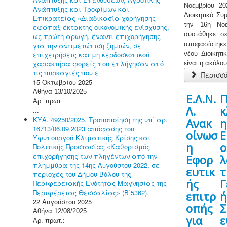
Νοεμβρίου 20
Ανάπτυξης και Τροφίμων και
Διοικητικό Συ
Επικρατείας «Διαδικασία χορήγησης
την 16η Νοε
εφάπαξ έκτακτης οικονομικής ενίσχυσης,
συστάθηκε σ
ως πρώτη αρωγή, έναντι επιχορήγησης
αποφασίστηκ
για την αντιμετώπιση ζημιών, σε
επιχειρήσεις και μη κερδοσκοπικού
νέου Διοικητ
χαρακτήρα φορείς που επλήγησαν από
είναι η ακόλου
τις πυρκαγιές που ε
Περισσό
15 Οκτωβρίου 2025
Αθήνα 13/10/2025
Ε.Λ.Ν.
Π
Αρ. πρωτ.:
Λ.
κ
...
ΚΥΑ. 49250/2025. Τροποποίηση της υπ΄ αρ.
Ανακ
16713/06.09.2023 απόφασης του
οίνωσ
Ε
Υφυπουργού Κλιματικής Κρίσης και
η
ο
Πολιτικής Προστασίας «Καθορισμός
επιχορήγησης των πληγέντων από την
Εφορ
λ
πλημμύρα της 14ης Αυγούστου 2022, σε
ευτικ
τ
περιοχές του Δήμου Βόλου της
ής
Γ
Περιφερειακής Ενότητας Μαγνησίας της
Περιφέρειας Θεσσαλίας» (Β΄5362).
επιτρ
ή
22 Αυγούστου 2025
οπής
Σ
Αθήνα 12/08/2025
για
ε
Αρ. πρωτ.: