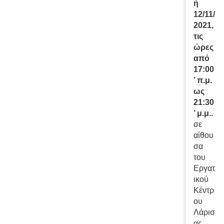
ή
12/11/
2021,
τις
ώρες
από
17:00
’ π.μ.
ως
21:30
’ μ.μ..
σε
αίθου
σα
του
Εργατ
ικού
Κέντρ
ου
Λάρισ
ας.