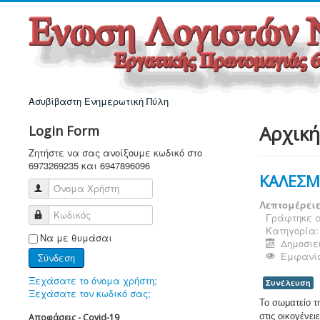
Ασυβίβαστη Ενημερωτική Πύλη
Αρχική
Login Form
Ζητήστε να σας ανοίξουμε κωδικό στο
6973269235 και 6947896096
ΚΑΛΕΣΜ
Όνομα Χρήστη
Λεπτομέρει
Κωδικός
Γράφτηκε α
Κατηγορία
Να με θυμάσαι
Δημοσιεύ
Εμφανίσ
Σύνδεση
Ξεχάσατε το όνομα χρήστη;
Συνέλευση
Ξεχάσατε τον κωδικό σας;
Το σωματείο τ
στις οικογένε
Αποφάσεις - Covid-19