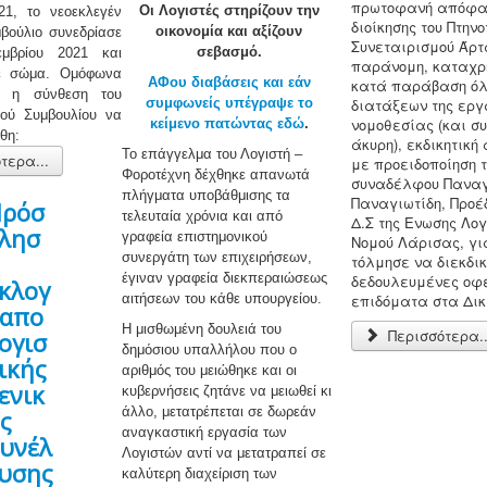
πρωτοφανή απόφα
Οι Λογιστές στηρίζουν την
21, το νεοεκλεγέν
διοίκησης του Πτην
οικονομία και αξίζουν
μβούλιο συνεδρίασε
Συνεταιρισμού Άρτ
σεβασμό.
μβρίου 2021 και
παράνομη, καταχρη
ε σώμα. Ομόφωνα
ΑΦου διαβάσεις και εάν
κατά παράβαση όλ
ε η σύνθεση του
συμφωνείς υπέγραψε το
διατάξεων της εργ
ικού Συμβουλίου να
νομοθεσίας (και σ
κείμενο πατώντας εδώ
.
θη:
άκυρη), εκδικητική
Το επάγγελμα του Λογιστή –
τερα...
με προειδοποίηση τ
Φοροτέχνη δέχθηκε απανωτά
συναδέλφου Παναγ
πλήγματα υποβάθμισης τα
Παναγιωτίδη, Προέ
ρόσ
τελευταία χρόνια και από
Δ.Σ της Ενωσης Λο
λησ
γραφεία επιστημονικού
Νομού Λάρισας, γι
η
συνεργάτη των επιχειρήσεων,
τόλμησε να διεκδικ
έγιναν γραφεία διεκπεραιώσεως
δεδουλευμένες οφε
κλογ
αιτήσεων του κάθε υπουργείου.
επιδόματα στα Δικ
απο
Η μισθωμένη δουλειά του
Περισσότερα..
ογισ
δημόσιου υπαλλήλου που ο
ικής
αριθμός του μειώθηκε και οι
ενικ
κυβερνήσεις ζητάνε να μειωθεί κι
άλλο, μετατρέπεται σε δωρεάν
ς
αναγκαστική εργασία των
υνέλ
Λογιστών αντί να μετατραπεί σε
υσης
καλύτερη διαχείριση των