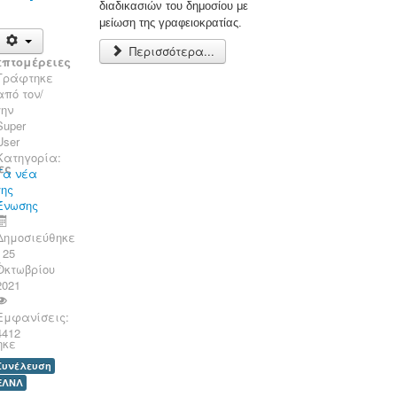
διαδικασιών του δημοσίου με
μείωση της γραφειοκρατίας.
Περισσότερα...
επτομέρειες
Γράφτηκε
από τον/
την
Super
User
Κατηγορία:
ες
Τα νέα
της
Ένωσης
Δημοσιεύθηκε
: 25
:
Οκτωβρίου
2021
Εμφανίσεις:
4412
ηκε
Συνέλευση
ΕΛΝΛ