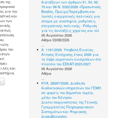
ση της
διατάξεων των άρθρων 51, 54, 62,
οτροφικού
70 και 99 Ν. 5322/2026 «Προσωπικός
ας για την
Βοηθός, Πρώιμη Παρέμβαση και
στική και
λοιπές ενεργητικές πολιτικές για
ων των
άτομα με αναπηρία, ρυθμίσεις
ατικής
στεγαστικής πολιτικής - Ρύθμιση
υνεπώς
για τις συντάξεις χηρείας και άλ
 απόλυση
05 Αυγούστου 2026
ου
Αθήνα 03/08/2026
ιώτη
...
δρου του
Α. 1161/2026. Υποβολή Ενιαίας
γιστών
Αίτησης Ενίσχυσης έτους 2026 για
ατί
τη λήψη αγροτικών ενισχύσεων στο
ήσει
πλαίσιο του ΣΣΚΑΠ 2023-2027.
ιλές και
05 Αυγούστου 2026
αστήρια.
Αθήνα
...
.
ΚΥΑ. 28297/2026. Διάθεση
διαδικτυακών υπηρεσιών του ΓΕΜΗ
σε φορείς του δημοσίου τομέα,
μέσω του Κέντρου
Διαλειτουργικότητας της Γενικής
Γραμματείας Πληροφοριακών
Συστημάτων και Ψηφιακής
Διακυβέρνησης.