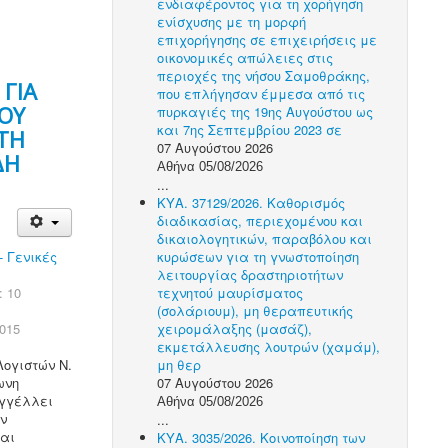
ενδιαφέροντος για τη χορήγηση
ενίσχυσης με τη μορφή
επιχορήγησης σε επιχειρήσεις με
οικονομικές απώλειες στις
περιοχές της νήσου Σαμοθράκης,
 ΓΙΑ
που επλήγησαν έμμεσα από τις
ΟΥ
πυρκαγιές της 19ης Αυγούστου ως
και 7ης Σεπτεμβρίου 2023 σε
ΤΗ
07 Αυγούστου 2026
ΔΗ
Αθήνα 05/08/2026
...
ΚΥΑ. 37129/2026. Καθορισμός
διαδικασίας, περιεχομένου και
δικαιολογητικών, παραβόλου και
- Γενικές
κυρώσεων για τη γνωστοποίηση
λειτουργίας δραστηριοτήτων
: 10
τεχνητού μαυρίσματος
(σολάριουμ), μη θεραπευτικής
015
χειρομάλαξης (μασάζ),
εκμετάλλευσης λουτρών (χαμάμ),
Λογιστών Ν.
μη θερ
ωνη
07 Αυγούστου 2026
γγέλλει
Αθήνα 05/08/2026
ν
...
αι
ΚΥΑ. 3035/2026. Κοινοποίηση των