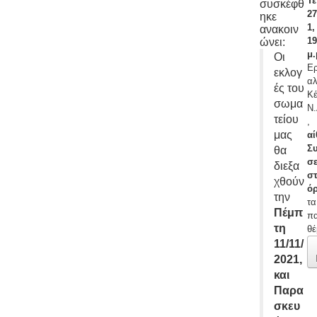
Τ
συσκέφθ
27
ηκε
1
ανακοιν
19
ώνει:
μ.
Οι
Ε
εκλογ
αλ
ές του
Κέ
σωμα
Ν.
τείου
,
μας
α
Σ
θα
σ
διεξα
σ
χθούν
ό
την
τα
Πέμπ
π
τη
θέ
11/11/
2021,
και
Παρα
σκευ