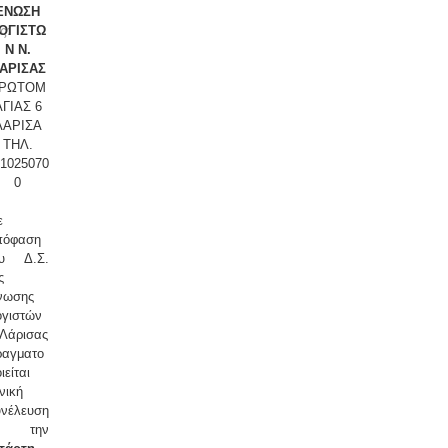
ΕΝΩΣΗ
ς:
ΟΓΙΣΤΩ
Ν Ν.
ΑΡΙΣΑΣ
ΡΩΤΟΜ
ΑΓΙΑΣ 6
ΛΑΡΙΣΑ
ΤΗΛ.
41025070
0
ε
πόφαση
ου Δ.Σ.
ς
νωσης
ογιστών
Λάρισας
ραγματο
ιείται
νική
υνέλευση
 την