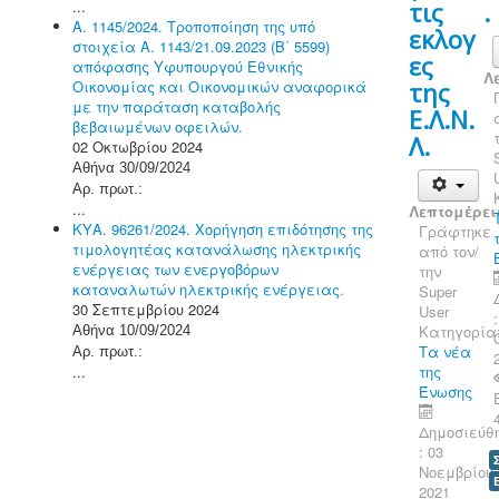
...
τις
.
Α. 1145/2024. Τροποποίηση της υπό
εκλογ
στοιχεία Α. 1143/21.09.2023 (Β΄ 5599)
ες
απόφασης Υφυπουργού Εθνικής
Λ
Οικονομίας και Οικονομικών αναφορικά
της
με την παράταση καταβολής
Ε.Λ.Ν.
βεβαιωμένων οφειλών.
Λ.
02 Οκτωβρίου 2024
Αθήνα 30/09/2024
Αρ. πρωτ.:
...
Λεπτομέρει
ΚΥΑ. 96261/2024. Χορήγηση επιδότησης της
Γράφτηκε
τιμολογητέας κατανάλωσης ηλεκτρικής
από τον/
ενέργειας των ενεργοβόρων
την
καταναλωτών ηλεκτρικής ενέργειας.
Super
30 Σεπτεμβρίου 2024
User
Κατηγορία
Αθήνα 10/09/2024
Τα νέα
Αρ. πρωτ.:
...
της
Ένωσης
Δημοσιεύθ
: 03
Νοεμβρίου
2021