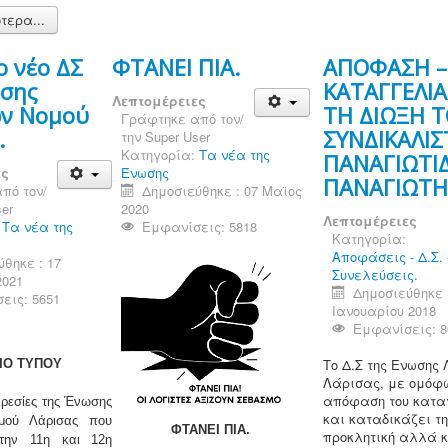
τερα...
ο νέο ΔΣ
ΦΤΑΝΕΙ ΠΙΑ.
ΑΠΟΦΑΣΗ –
ωσης
ΚΑΤΑΓΓΕΛΙΑ
Λεπτομέρειες
ών Νομού
ΤΗ ΔΙΩΞΗ Τ
Γράφτηκε από τον/
.
ΣΥΝΔΙΚΑΛΙΣ
την
Super User
Κατηγορία:
Τα νέα της
ΠΑΝΑΓΙΩΤΙ
ες
Ένωσης
ΠΑΝΑΓΙΩΤΗ
πό τον/
Δημοσιεύθηκε : 07 Μαϊος
er
2020
Λεπτομέρειες
:
Τα νέα της
Εμφανίσεις: 5818
Κατηγορία:
Αποφάσεις - Δ.Σ. 
θηκε : 17
Συνελεύσεις.
2021
Δημοσιεύθηκε 
εις: 5651
Ιανουαρίου 2018
Εμφανίσεις: 8
Το Δ.Σ της Ενωσης 
ΙΟ ΤΥΠΟΥ
Λάρισας, με ομόφ
απόφαση του κατα
ιρεσίες της Ένωσης
και καταδικάζει τη
μού Λάρισας που
ΦΤΑΝΕΙ ΠΙΑ.
προκλητική αλλά κ
 την 11η και 12η