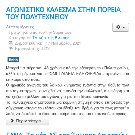
ΑΓΩΝΙΣΤΙΚΟ ΚΑΛΕΣΜΑ ΣΤΗΝ ΠΟΡΕΙΑ
ΤΟΥ ΠΟΛΥΤΕΧΝΕΙΟΥ
Λεπτομέρειες
Γράφτηκε από τον/την
Super User
Κατηγορία:
Τα νέα της Ένωσης
Δημοσιεύθηκε : 17 Νοεμβρίου 2021
Εμφανίσεις: 4474
ΕΛΝΛ
Μπορεί να πέρασαν 48 χρόνια από την εξέγερση του Πολυτεχνείου,
αλλά το μήνυμα για «ΨΩΜΙ ΠΑΙΔΕΙΑ ΕΛΕΥΘΕΡΙΑ» παραμένει πιο
επίκαιρο από ποτέ.
Ο ηρωικός αγώνας του λαϊκού κινήματος ενάντια στην Χούντα των
συνταγματαρχών, συνεχίζει να εμπνέει την συλλογική συνείδηση και
να χτίζει το μέλλον του αγώνα για μια πιο δίκαια κοινωνία.
Το Πολυτεχνείο σηματοδοτεί μια κομβική στιγμή η οποία επηρέασε την
σύγχρονη ιστορία του τόπου και έδειξε τον δρόμο για το πως μπορεί ο
λαός να διεκδικεί το δίκιο του ακόμα και στις πιο σκοτεινούς καιρούς.
Περισσότερα...
ΕΛΝΛ. Το νέο ΔΣ της Ένωσης Λογιστών