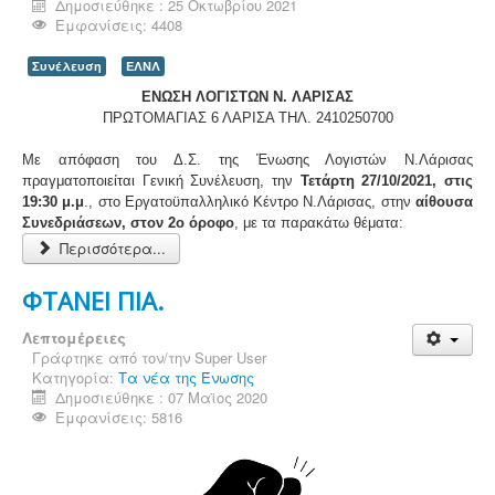
Δημοσιεύθηκε : 25 Οκτωβρίου 2021
Εμφανίσεις: 4408
Συνέλευση
ΕΛΝΛ
ΕΝΩΣΗ ΛΟΓΙΣΤΩΝ Ν. ΛΑΡΙΣΑΣ
ΠΡΩΤΟΜΑΓΙΑΣ 6 ΛΑΡΙΣΑ ΤΗΛ. 2410250700
Με απόφαση του Δ.Σ. της Ένωσης Λογιστών Ν.Λάρισας
πραγματοποιείται Γενική Συνέλευση, την
Τετάρτη 27/10/2021, στις
19:30 μ.μ
., στο Εργατοϋπαλληλικό Κέντρο Ν.Λάρισας, στην
αίθουσα
Συνεδριάσεων, στον 2ο όροφο
, με τα παρακάτω θέματα:
Περισσότερα...
ΦΤΑΝΕΙ ΠΙΑ.
Λεπτομέρειες
Γράφτηκε από τον/την
Super User
Κατηγορία:
Τα νέα της Ένωσης
Δημοσιεύθηκε : 07 Μαϊος 2020
Εμφανίσεις: 5816