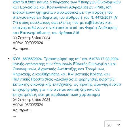
2021/6.8.2021 κοινής απόφασης των Υπουργών Οικονομικών
και Εργασίας και Κοινωνικών Ασφαλίσεων «Ρύθμιση
ειδικότερων ζητημάτων αναφορικά με την παροχή του
στεγαστικού επιδόματος του άρθρου 3 του Ν. 4472/2017 (Α΄
74) στους ευάλωτους οφειλέτες που μεταβίβασαν και
επαναμισθώνουν την κατοικία από τον Φορέα Απόκτησης
και Επαναμίσθωσης του άρθρου 218
30 Σεπτεμβρίου 2024
Αθήνα 09/09/2024
Αρ. πρωτ.:
...
ΚΥΑ. 65065/2024. Τροποποίηση της υπ΄ αρ. 61973/17.08.2024
κοινής απόφασης των Υπουργών Εθνικής Οικονομίας και
Οικονομικών, Αγροτικής Ανάπτυξης και Τροφίμων,
Ψηφιακής Διακυβέρνησης και Κλιματικής Κρίσης και
Πολιτικής Προστασίας «Διαδικασία χορήγησης εφάπαξ
έκτακτης οικονομικής ενίσχυσης, ως πρώτης αρωγής έναντι
επιχορήγησης για την αντιμετώπιση ζημιών, σε
επιχειρήσεις και μη κερδοσκοπικού χαρακτήρα
04 Σεπτεμβρίου 2024
Αθήνα 03/09/2024
Αρ. πρωτ.:
...
Εμφάνιση #